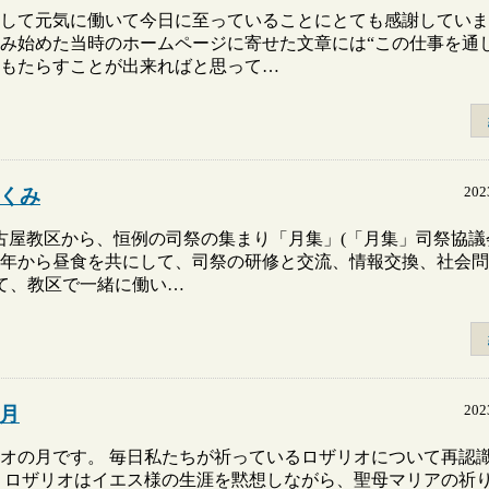
して元気に働いて今日に至っていることにとても感謝していま
み始めた当時のホームページに寄せた文章には“この仕事を通
もたらすことが出来ればと思って…
20
くみ
古屋教区から、恒例の司祭の集まり「月集」(「月集」司祭協議
16年から昼食を共にして、司祭の研修と交流、情報交換、社会
いて、教区で一緒に働い…
20
月
リオの月です。 毎日私たちが祈っているロザリオについて再認
 ロザリオはイエス様の生涯を黙想しながら、聖母マリアの祈