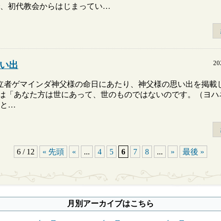
、初代教会からはじまってい…
2
い出
立者ゲマインダ神父様の命日にあたり、神父様の思い出を掲載
は「あなた方は世にあって、世のものではないのです。（ヨハ
と…
6 / 12
« 先頭
«
...
4
5
6
7
8
...
»
最後 »
月別アーカイブはこちら